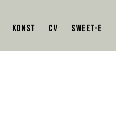
KONST
CV
SWEET-E